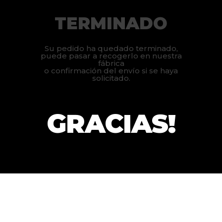
TERMINADO
Su pedido ha quedado terminado,
puede pasar a recogerlo en nuestra
fábrica
o confirmación del envío si se haya
solicitado.
GRACIAS!