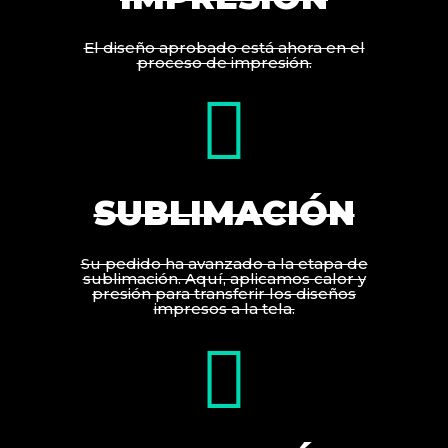
El diseño aprobado está ahora en el
proceso de impresión.
SUBLIMACIÓN
Su pedido ha avanzado a la etapa de
sublimación. Aquí, aplicamos calor y
presión para transferir los diseños
impresos a la tela.