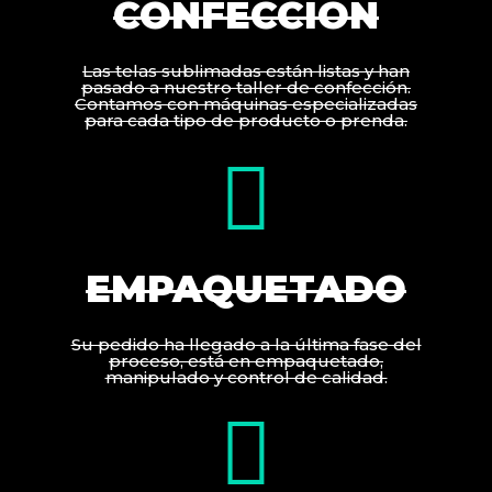
CONFECCIÓN
Las telas sublimadas están listas y han
pasado a nuestro taller de confección.
Contamos con máquinas especializadas
para cada tipo de producto o prenda.
EMPAQUETADO
Su pedido ha llegado a la última fase del
proceso, está en empaquetado,
manipulado y control de calidad.