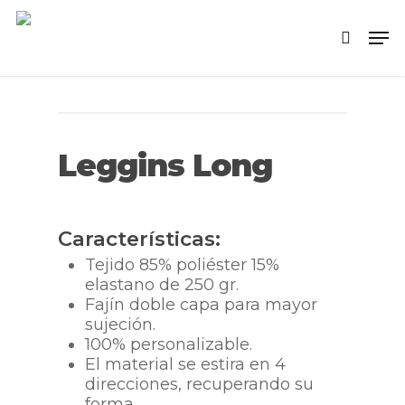
Skip
Men
to
search
main
content
Leggins Long
Características:
Tejido 85% poliéster 15%
elastano de 250 gr.
Fajín doble capa para mayor
sujeción.
100% personalizable.
El material se estira en 4
direcciones, recuperando su
forma.